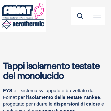
footer
Tappi isolamento testate
del monolucido
FYS
è il sistema sviluppato e brevettato da
Fomat per l’
isolamento delle testate Yankee
,
progettato per ridurre le
dispersioni di calore
e
contribuire al
risparmio di vapore
.