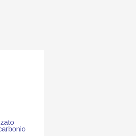
zzato
carbonio